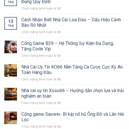
Đúng Quy Định
Th6
Ký
Chức năng bình luận bị tắt
ở
Tài
Khuyến
Khoản
Mãi
Cách Nhận Biết Nhà Cái Lừa Đảo – Dấu Hiệu Cảnh
Nhà
13
Nhà
Cái
Báo Rõ Nhất
Th6
Cái
Cho
Chức năng bình luận bị tắt
ở
–
Người
Cách
Cách
Mới
Nhận
Cổng Game B29 – Hệ Thống Sự Kiện Đa Dạng,
Nhận
Bắt
Biết
và
Tặng Code Vip
Đầu
Nhà
Rút
Chức năng bình luận bị tắt
ở
Cái
Thưởng
Cổng
Lừa
Đúng
Game
Nhà Cái Uy Tín KO66 Nền Tảng Cá Cược Cực Kỳ An
Đảo
Quy
B29
–
Toàn Hàng Đầu
Định
–
Dấu
Chức năng bình luận bị tắt
ở
Hệ
Hiệu
Nhà
Thống
Cảnh
Cái
Nhà cái uy tín Xoso66 – Hướng dẫn chọn lựa và trải
Sự
Báo
Uy
Kiện
nghiệm an toàn
Rõ
Tín
Đa
Nhất
Chức năng bình luận bị tắt
ở
KO66
Dạng,
Nhà
Nền
Tặng
cái
Cổng game Saowin- Bí kíp nổ hũ Ông Đồ và Lân Hái
Tảng
Code
uy
Cá
Lộc
Vip
tín
Cược
Chức năng bình luận bị tắt
ở
Xoso66
Cực