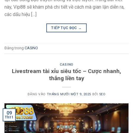
này, Vip88 sẽ khám phá chi tiết về cách mà gian lận diễn ra,
các dấu hiệu […]
TIẾP TỤC ĐỌC
→
Đăng trong
CASINO
CASINO
Livestream tài xỉu siêu tốc – Cược nhanh,
thắng liền tay
ĐĂNG VÀO
THÁNG MƯỜI MỘT 9, 2025
BỞI
SEO
09
Th11