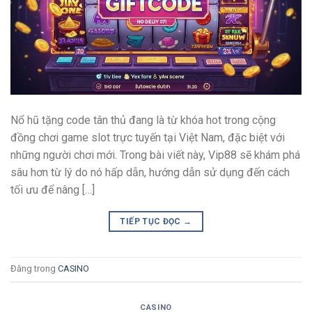
Nổ hũ tặng code tân thủ đang là từ khóa hot trong cộng
đồng chơi game slot trực tuyến tại Việt Nam, đặc biệt với
những người chơi mới. Trong bài viết này, Vip88 sẽ khám phá
sâu hơn từ lý do nó hấp dẫn, hướng dẫn sử dụng đến cách
tối ưu để nâng […]
TIẾP TỤC ĐỌC
→
Đăng trong
CASINO
CASINO