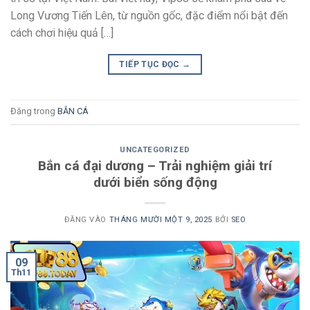
Long Vương Tiến Lên, từ nguồn gốc, đặc điểm nổi bật đến
cách chơi hiệu quả […]
TIẾP TỤC ĐỌC
→
Đăng trong
BẮN CÁ
UNCATEGORIZED
Bắn cá đại dương – Trải nghiệm giải trí
dưới biển sống động
ĐĂNG VÀO
THÁNG MƯỜI MỘT 9, 2025
BỞI
SEO
09
Th11