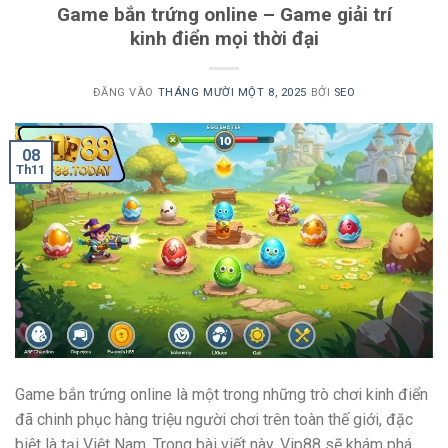
Game bắn trứng online – Game giải trí
kinh điển mọi thời đại
ĐĂNG VÀO
THÁNG MƯỜI MỘT 8, 2025
BỞI
SEO
08
Th11
Game bắn trứng online là một trong những trò chơi kinh điển
đã chinh phục hàng triệu người chơi trên toàn thế giới, đặc
biệt là tại Việt Nam. Trong bài viết này, Vip88 sẽ khám phá