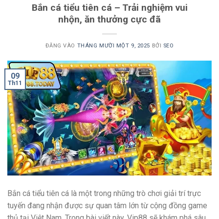
Bắn cá tiểu tiên cá – Trải nghiệm vui
nhộn, ăn thưởng cực đã
ĐĂNG VÀO
THÁNG MƯỜI MỘT 9, 2025
BỞI
SEO
09
Th11
Bắn cá tiểu tiên cá là một trong những trò chơi giải trí trực
tuyến đang nhận được sự quan tâm lớn từ cộng đồng game
thủ tại Việt Nam. Trong bài viết này, Vip88 sẽ khám phá sâu