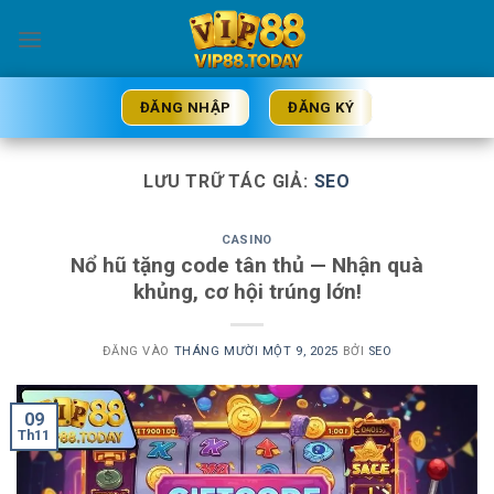
Bỏ
qua
nội
dung
ĐĂNG NHẬP
ĐĂNG KÝ
LƯU TRỮ TÁC GIẢ:
SEO
CASINO
Nổ hũ tặng code tân thủ — Nhận quà
khủng, cơ hội trúng lớn!
ĐĂNG VÀO
THÁNG MƯỜI MỘT 9, 2025
BỞI
SEO
09
Th11