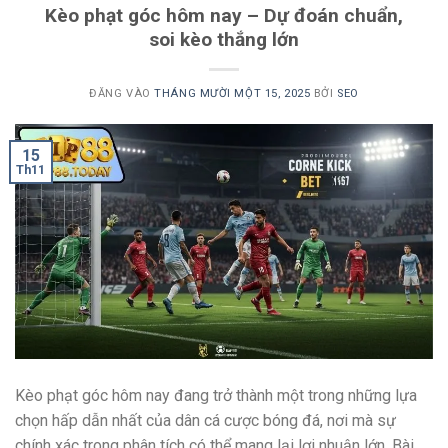
Kèo phạt góc hôm nay – Dự đoán chuẩn,
soi kèo thắng lớn
ĐĂNG VÀO
THÁNG MƯỜI MỘT 15, 2025
BỞI
SEO
15
Th11
Kèo phạt góc hôm nay đang trở thành một trong những lựa
chọn hấp dẫn nhất của dân cá cược bóng đá, nơi mà sự
chính xác trong phân tích có thể mang lại lợi nhuận lớn. Bài