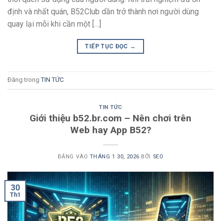
định và nhất quán, B52Club dần trở thành nơi người dùng
quay lại mỗi khi cần một […]
TIẾP TỤC ĐỌC
→
Đăng trong
TIN TỨC
TIN TỨC
Giới thiệu b52.br.com – Nên chơi trên
Web hay App B52?
ĐĂNG VÀO
THÁNG 1 30, 2026
BỞI
SEO
30
Th1