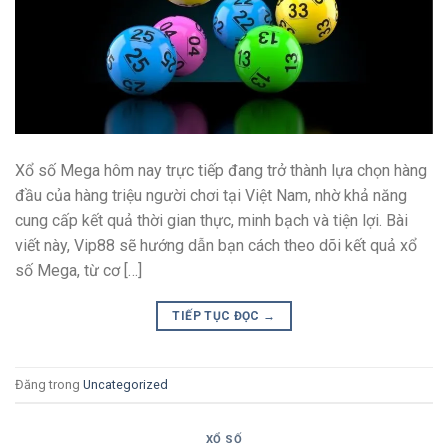
Xổ số Mega hôm nay trực tiếp đang trở thành lựa chọn hàng
đầu của hàng triệu người chơi tại Việt Nam, nhờ khả năng
cung cấp kết quả thời gian thực, minh bạch và tiện lợi. Bài
viết này, Vip88 sẽ hướng dẫn bạn cách theo dõi kết quả xổ
số Mega, từ cơ […]
TIẾP TỤC ĐỌC
→
Đăng trong
Uncategorized
XỔ SỐ