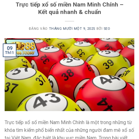
Trực tiếp xổ số miền Nam Minh Chính –
Kết quả nhanh & chuẩn
ĐĂNG VÀO
THÁNG MƯỜI MỘT 9, 2025
BỞI
SEO
09
Th11
Trực tiếp xổ số miền Nam Minh Chính là một trong những từ
khóa tìm kiếm phổ biến nhất của những người đam mê xổ số
tại Việt Nam, đặc biệt là khu vực miền Nam. Trong bài viết