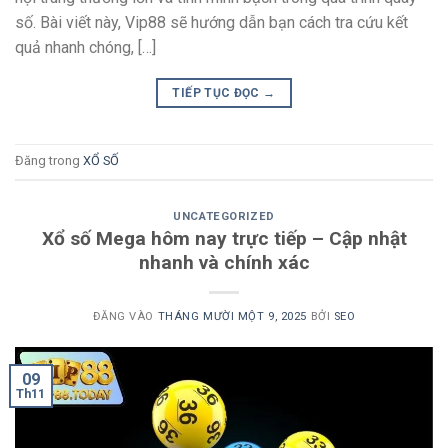
số. Bài viết này, Vip88 sẽ hướng dẫn bạn cách tra cứu kết
quả nhanh chóng, […]
TIẾP TỤC ĐỌC
→
Đăng trong
XỔ SỐ
UNCATEGORIZED
Xổ số Mega hôm nay trực tiếp – Cập nhật
nhanh và chính xác
ĐĂNG VÀO
THÁNG MƯỜI MỘT 9, 2025
BỞI
SEO
09
Th11