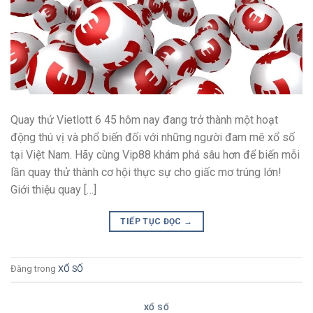
Quay thử Vietlott 6 45 hôm nay đang trở thành một hoạt
động thú vị và phổ biến đối với những người đam mê xổ số
tại Việt Nam. Hãy cùng Vip88 khám phá sâu hơn để biến mỗi
lần quay thử thành cơ hội thực sự cho giấc mơ trúng lớn!
Giới thiệu quay […]
TIẾP TỤC ĐỌC
→
Đăng trong
XỔ SỐ
XỔ SỐ