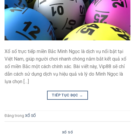
Xổ số trực tiếp miền Bắc Minh Ngọc là dịch vụ nổi bật tại
Việt Nam, giúp người chơi nhanh chóng nắm bắt kết quả xổ
số miền Bắc một cách chính xác. Bài viết này, Vip88 sẽ chỉ
dẫn cách sử dụng dịch vụ hiệu quả và lý do Minh Ngọc là
lựa chọn […]
TIẾP TỤC ĐỌC
→
Đăng trong
XỔ SỐ
XỔ SỐ