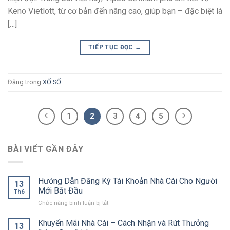
Keno Vietlott, từ cơ bản đến nâng cao, giúp bạn – đặc biệt là
[…]
TIẾP TỤC ĐỌC
→
Đăng trong
XỔ SỐ
1
2
3
4
5
BÀI VIẾT GẦN ĐÂY
Hướng Dẫn Đăng Ký Tài Khoản Nhà Cái Cho Người
13
Mới Bắt Đầu
Th6
Chức năng bình luận bị tắt
ở
Hướng
Dẫn
Khuyến Mãi Nhà Cái – Cách Nhận và Rút Thưởng
13
Đăng