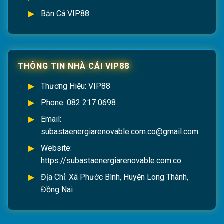
Bắn Cá VIP88
THÔNG TIN NHÀ CÁI VIP88
Thương Hiệu: VIP88
Phone: 082 217 0698
Email:
subastaenergiarenovable.com.co@gmail.com
Website:
https://subastaenergiarenovable.com.co
Địa Chỉ: Xã Phước Bình, Huyện Long Thành,
Đồng Nai