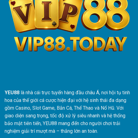
YEU88
là nhà cái trực tuyến hàng đầu châu Á, nơi hội tụ tinh
hoa của thế giới cá cược hiện đại với hệ sinh thái đa dạng
gồm Casino, Slot Game, Bắn Cá, Thể Thao và Nổ Hũ. Với
giao diện sang trọng, tốc độ xử lý siêu nhanh và hệ thống
bảo mật tiên tiến, YEU88 mang đến cho người chơi trải
nghiệm giải trí mượt mà – thắng lớn an toàn.