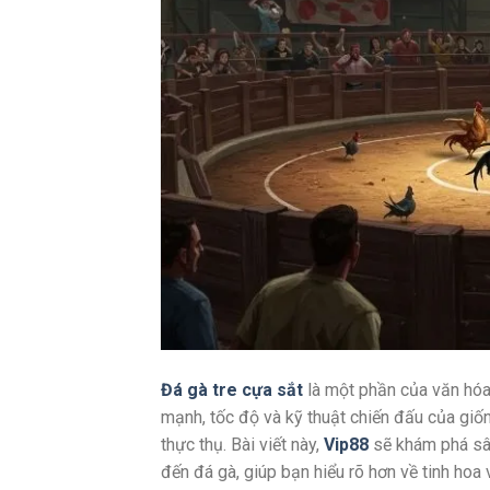
Đá gà tre cựa sắt
là một phần của văn hóa
mạnh, tốc độ và kỹ thuật chiến đấu của gi
thực thụ. Bài viết này,
Vip88
sẽ khám phá sâu
đến đá gà, giúp bạn hiểu rõ hơn về tinh hoa