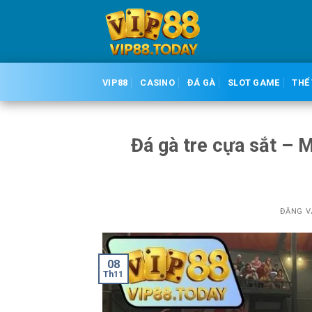
Bỏ
qua
nội
dung
VIP88
CASINO
ĐÁ GÀ
SLOT GAME
THỂ
Đá gà tre cựa sắt – 
ĐĂNG 
08
Th11