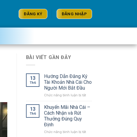
ĐĂNG KÝ
ĐĂNG NHẬP
BÀI VIẾT GẦN ĐÂY
Hướng Dẫn Đăng Ký
13
Tài Khoản Nhà Cái Cho
Th6
Người Mới Bắt Đầu
Chức năng bình luận bị tắt
ở
Hướng
Dẫn
Khuyến Mãi Nhà Cái –
13
Đăng
Cách Nhận và Rút
Th6
Ký
Thưởng Đúng Quy
Tài
Định
Khoản
Nhà
Chức năng bình luận bị tắt
ở
Cái