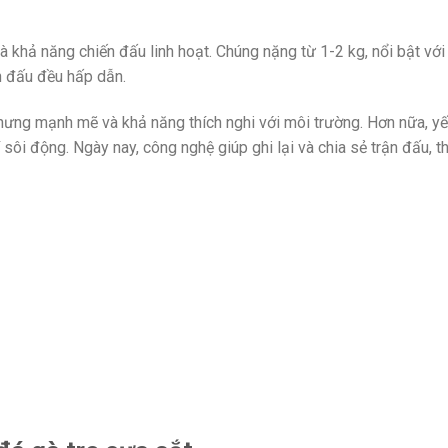
và khả năng chiến đấu linh hoạt. Chúng nặng từ 1-2 kg, nổi bật với
ận đấu đều hấp dẫn.
nhưng mạnh mẽ và khả năng thích nghi với môi trường. Hơn nữa, y
sôi động. Ngày nay, công nghệ giúp ghi lại và chia sẻ trận đấu, t