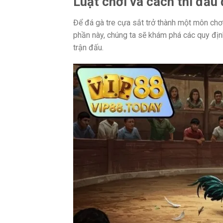
Luật chơi và cách thi đấu 
Để đá gà tre cựa sắt trở thành một môn chơi
phần này, chúng ta sẽ khám phá các quy địn
trận đấu.