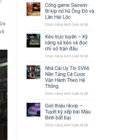
O
cái
Cá
Cổng game Saowin-
uy
Cược
Bí kíp nổ hũ Ông Đồ và
tín
Cực
Lân Hái Lộc
Xoso66
Kỳ
iữa
Chức năng bình luận bị tắt
ở
–
An
Cổng
Hướng
Toàn
và
game
dẫn
Kèo trực tuyến – Kỹ
Hàng
Saowin-
chọn
Đầu
năng xả kèo và đọc
Bí
lựa
chỉ số trận đấu
kíp
và
Chức năng bình luận bị tắt
ở
nổ
trải
Kèo
hũ
nghiệm
trực
Ông
Nhà Cái Uy Tín SV66
an
tuyến
Đồ
toàn
Nền Tảng Cá Cược
–
và
Vận Hành Theo Hệ
Kỹ
Lân
Thống
năng
Hái
xả
Chức năng bình luận bị tắt
Lộc
ở
kèo
Nhà
và
Cái
Giới thiệu rikvip –
đọc
Uy
Tuyệt kỹ xếp bài Mậu
chỉ
Tín
Binh bất bại
số
SV66
Chức năng bình luận bị tắt
trận
ở
Nền
đấu
Giới
Tảng
thiệu
Cá