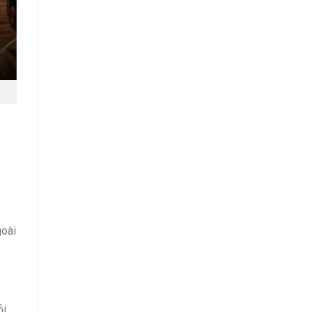
goài
ỗi