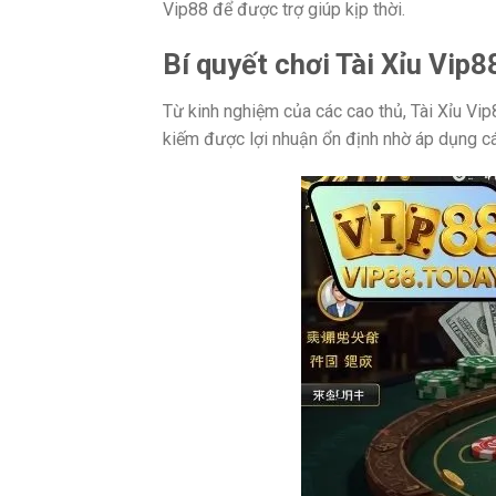
Vip88 để được trợ giúp kịp thời.
Bí quyết chơi Tài Xỉu Vip8
Từ kinh nghiệm của các cao thủ, Tài Xỉu Vi
kiếm được lợi nhuận ổn định nhờ áp dụng các