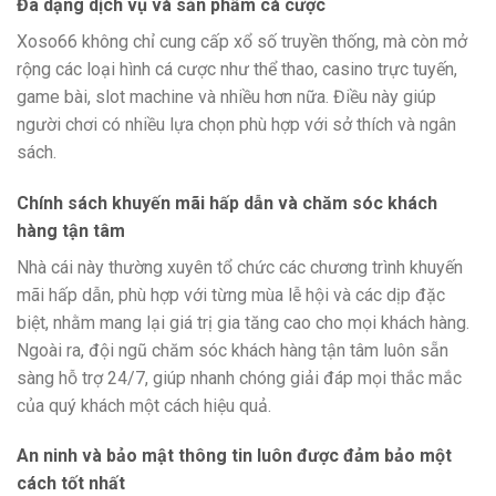
Đa dạng dịch vụ và sản phẩm cá cược
Xoso66 không chỉ cung cấp xổ số truyền thống, mà còn mở
rộng các loại hình cá cược như thể thao, casino trực tuyến,
game bài, slot machine và nhiều hơn nữa. Điều này giúp
người chơi có nhiều lựa chọn phù hợp với sở thích và ngân
sách.
Chính sách khuyến mãi hấp dẫn và chăm sóc khách
hàng tận tâm
Nhà cái này thường xuyên tổ chức các chương trình khuyến
mãi hấp dẫn, phù hợp với từng mùa lễ hội và các dịp đặc
biệt, nhằm mang lại giá trị gia tăng cao cho mọi khách hàng.
Ngoài ra, đội ngũ chăm sóc khách hàng tận tâm luôn sẵn
sàng hỗ trợ 24/7, giúp nhanh chóng giải đáp mọi thắc mắc
của quý khách một cách hiệu quả.
An ninh và bảo mật thông tin luôn được đảm bảo một
cách tốt nhất