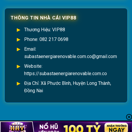
THÔNG TIN NHÀ CÁI VIP88
Thương Hiệu: VIP88
Phone: 082 217 0698
Email:
subastaenergiarenovable.com.co@gmail.com
Website:
https://subastaenergiarenovable.com.co
Địa Chỉ: Xã Phước Bình, Huyện Long Thành,
Đồng Nai
CHÍNH SÁCH BẢO MẬT
ĐIỀU KHOẢN