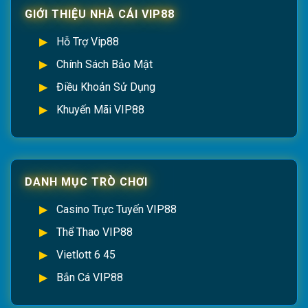
GIỚI THIỆU NHÀ CÁI VIP88
Hỗ Trợ Vip88
Chính Sách Bảo Mật
Điều Khoản Sử Dụng
Khuyến Mãi VIP88
DANH MỤC TRÒ CHƠI
Casino Trực Tuyến VIP88
Thể Thao VIP88
Vietlott 6 45
Bắn Cá VIP88