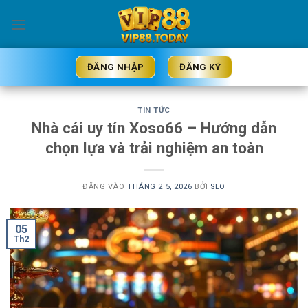
Bỏ
qua
nội
dung
ĐĂNG NHẬP
ĐĂNG KÝ
TIN TỨC
Nhà cái uy tín Xoso66 – Hướng dẫn
chọn lựa và trải nghiệm an toàn
ĐĂNG VÀO
THÁNG 2 5, 2026
BỞI
SEO
05
Th2