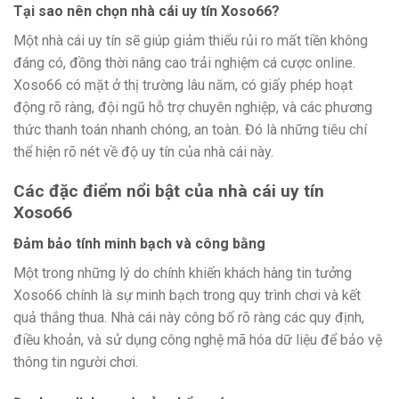
Tại sao nên chọn nhà cái uy tín Xoso66?
Một nhà cái uy tín sẽ giúp giảm thiểu rủi ro mất tiền không
đáng có, đồng thời nâng cao trải nghiệm cá cược online.
Xoso66 có mặt ở thị trường lâu năm, có giấy phép hoạt
động rõ ràng, đội ngũ hỗ trợ chuyên nghiệp, và các phương
thức thanh toán nhanh chóng, an toàn. Đó là những tiêu chí
thể hiện rõ nét về độ uy tín của nhà cái này.
Các đặc điểm nổi bật của nhà cái uy tín
Xoso66
Đảm bảo tính minh bạch và công bằng
Một trong những lý do chính khiến khách hàng tin tưởng
Xoso66 chính là sự minh bạch trong quy trình chơi và kết
quả thắng thua. Nhà cái này công bố rõ ràng các quy định,
điều khoản, và sử dụng công nghệ mã hóa dữ liệu để bảo vệ
thông tin người chơi.