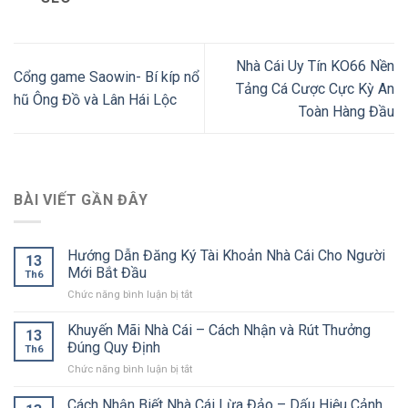
Nhà Cái Uy Tín KO66 Nền
Cổng game Saowin- Bí kíp nổ
Tảng Cá Cược Cực Kỳ An
hũ Ông Đồ và Lân Hái Lộc
Toàn Hàng Đầu
BÀI VIẾT GẦN ĐÂY
Hướng Dẫn Đăng Ký Tài Khoản Nhà Cái Cho Người
13
Mới Bắt Đầu
Th6
Chức năng bình luận bị tắt
ở
Hướng
Dẫn
Khuyến Mãi Nhà Cái – Cách Nhận và Rút Thưởng
13
Đăng
Đúng Quy Định
Th6
Ký
Chức năng bình luận bị tắt
ở
Tài
Khuyến
Khoản
Mãi
Cách Nhận Biết Nhà Cái Lừa Đảo – Dấu Hiệu Cảnh
Nhà