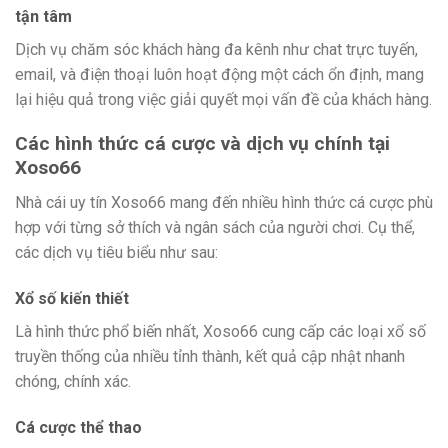
tận tâm
Dịch vụ chăm sóc khách hàng đa kênh như chat trực tuyến,
email, và điện thoại luôn hoạt động một cách ổn định, mang
lại hiệu quả trong việc giải quyết mọi vấn đề của khách hàng.
Các hình thức cá cược và dịch vụ chính tại
Xoso66
Nhà cái uy tín Xoso66 mang đến nhiều hình thức cá cược phù
hợp với từng sở thích và ngân sách của người chơi. Cụ thể,
các dịch vụ tiêu biểu như sau:
Xổ số kiến thiết
Là hình thức phổ biến nhất, Xoso66 cung cấp các loại xổ số
truyền thống của nhiều tỉnh thành, kết quả cập nhật nhanh
chóng, chính xác.
Cá cược thể thao