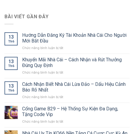
BÀI VIẾT GẦN ĐÂY
Hướng Dẫn Đăng Ký Tài Khoản Nhà Cái Cho Người
13
Mới Bắt Đầu
Th6
Chức năng bình luận bị tắt
ở
Hướng
Dẫn
Khuyến Mãi Nhà Cái – Cách Nhận và Rút Thưởng
13
Đăng
Đúng Quy Định
Th6
Ký
Chức năng bình luận bị tắt
ở
Tài
Khuyến
Khoản
Mãi
Cách Nhận Biết Nhà Cái Lừa Đảo – Dấu Hiệu Cảnh
Nhà
13
Nhà
Cái
Báo Rõ Nhất
Th6
Cái
Cho
Chức năng bình luận bị tắt
ở
–
Người
Cách
Cách
Mới
Nhận
Cổng Game B29 – Hệ Thống Sự Kiện Đa Dạng,
Nhận
Bắt
Biết
và
Tặng Code Vip
Đầu
Nhà
Rút
Chức năng bình luận bị tắt
ở
Cái
Thưởng
Cổng
Lừa
Đúng
Game
Nhà Cái Uy Tín KO66 Nền Tảng Cá Cược Cực Kỳ An
Đảo
Quy