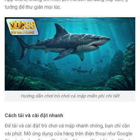
tưởng để thư giãn mọi lúc.
Hướng dẫn chơi trò chơi cá mập miễn phí chi tiết
Cách tải và cài đặt nhanh
Để tải và cài đặt trò chơi cá mập nhanh chóng, bạn chỉ cần
vài phút. Mở ứng dụng cửa hàng trên điện thoại như Google