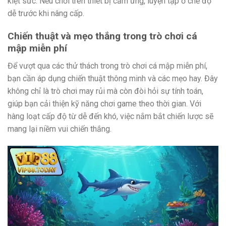
kiệt sức. Nếu chơi trên thiết bị cảm ứng, luyện tập ở chế độ
dễ trước khi nâng cấp.
Chiến thuật và mẹo thắng trong trò chơi cá
mập miễn phí
Để vượt qua các thử thách trong trò chơi cá mập miễn phí,
bạn cần áp dụng chiến thuật thông minh và các mẹo hay. Đây
không chỉ là trò chơi may rủi mà còn đòi hỏi sự tính toán,
giúp bạn cải thiện kỹ năng chơi game theo thời gian. Với
hàng loạt cấp độ từ dễ đến khó, việc nắm bắt chiến lược sẽ
mang lại niềm vui chiến thắng.