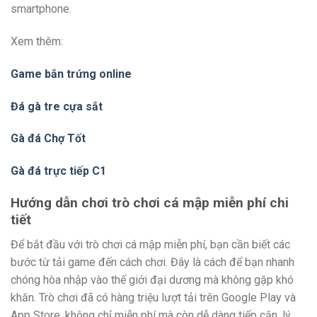
smartphone.
Xem thêm:
Game bắn trứng online
Đá gà tre cựa sắt
Gà đá Chợ Tốt
Gà đá trực tiếp C1
Hướng dẫn chơi trò chơi cá mập miễn phí chi
tiết
Để bắt đầu với trò chơi cá mập miễn phí, bạn cần biết các
bước từ tải game đến cách chơi. Đây là cách để bạn nhanh
chóng hòa nhập vào thế giới đại dương mà không gặp khó
khăn. Trò chơi đã có hàng triệu lượt tải trên Google Play và
App Store, không chỉ miễn phí mà còn dễ dàng tiếp cận, lý