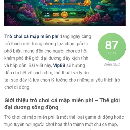
Trò chơi cá mập miễn phí
đang ngày càng
87
trở thành một trong những lựa chọn giải trí
phổ biến, mang đến cho người chơi cơ hội
/ 100
khám phá thế giới đại dương đầy kịch tính
Điểm SEO
và hấp dẫn. Bài viết này,
Vip88
sẽ hướng
dẫn chi tiết về cách chơi, thủ thuật và lý do
tại sao đây là lựa chọn lý tưởng cho những ai yêu thích trò
chơi di động.
Giới thiệu trò chơi cá mập miễn phí – Thế giới
đại dương sống động
Trò chơi cá mập miễn phí là một thể loại game di động hoặc
trực tuyến nơi người chơi hóa thân thành một chú cá mập,