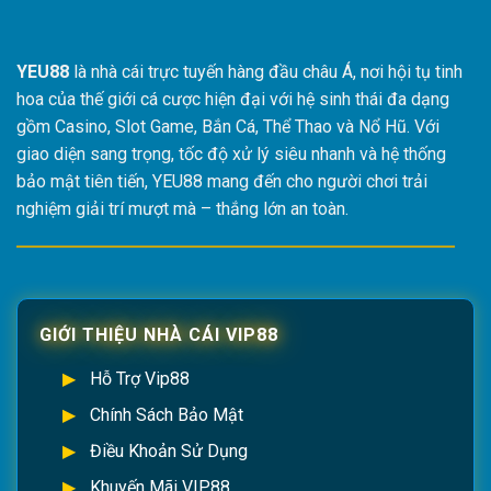
YEU88
là nhà cái trực tuyến hàng đầu châu Á, nơi hội tụ tinh
hoa của thế giới cá cược hiện đại với hệ sinh thái đa dạng
gồm Casino, Slot Game, Bắn Cá, Thể Thao và Nổ Hũ. Với
giao diện sang trọng, tốc độ xử lý siêu nhanh và hệ thống
bảo mật tiên tiến, YEU88 mang đến cho người chơi trải
nghiệm giải trí mượt mà – thắng lớn an toàn.
GIỚI THIỆU NHÀ CÁI VIP88
Hỗ Trợ Vip88
Chính Sách Bảo Mật
Điều Khoản Sử Dụng
Khuyến Mãi VIP88