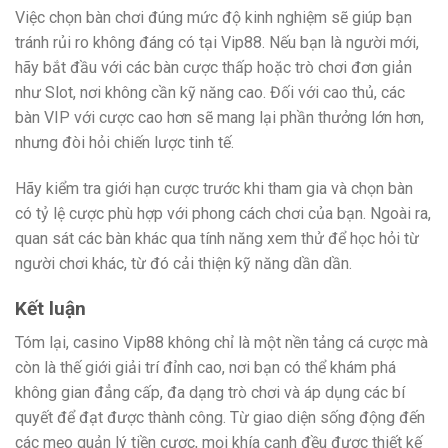
Việc chọn bàn chơi đúng mức độ kinh nghiệm sẽ giúp bạn
tránh rủi ro không đáng có tại Vip88. Nếu bạn là người mới,
hãy bắt đầu với các bàn cược thấp hoặc trò chơi đơn giản
như Slot, nơi không cần kỹ năng cao. Đối với cao thủ, các
bàn VIP với cược cao hơn sẽ mang lại phần thưởng lớn hơn,
nhưng đòi hỏi chiến lược tinh tế.
Hãy kiểm tra giới hạn cược trước khi tham gia và chọn bàn
có tỷ lệ cược phù hợp với phong cách chơi của bạn. Ngoài ra,
quan sát các bàn khác qua tính năng xem thử để học hỏi từ
người chơi khác, từ đó cải thiện kỹ năng dần dần.
Kết luận
Tóm lại, casino Vip88 không chỉ là một nền tảng cá cược mà
còn là thế giới giải trí đỉnh cao, nơi bạn có thể khám phá
không gian đẳng cấp, đa dạng trò chơi và áp dụng các bí
quyết để đạt được thành công. Từ giao diện sống động đến
các mẹo quản lý tiền cược, mọi khía cạnh đều được thiết kế