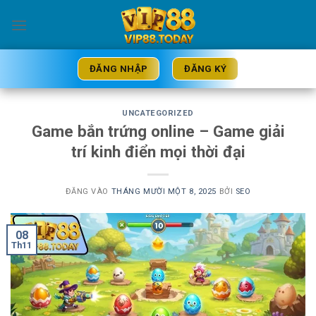
Bỏ
qua
nội
dung
ĐĂNG NHẬP
ĐĂNG KÝ
UNCATEGORIZED
Game bắn trứng online – Game giải
trí kinh điển mọi thời đại
ĐĂNG VÀO
THÁNG MƯỜI MỘT 8, 2025
BỞI
SEO
08
Th11