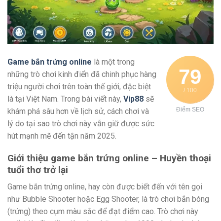
Game bắn trứng online
là một trong
79
những trò chơi kinh điển đã chinh phục hàng
triệu người chơi trên toàn thế giới, đặc biệt
/ 100
là tại Việt Nam. Trong bài viết này,
Vip88
sẽ
Điểm SEO
khám phá sâu hơn về lịch sử, cách chơi và
lý do tại sao trò chơi này vẫn giữ được sức
hút mạnh mẽ đến tận năm 2025.
Giới thiệu game bắn trứng online – Huyền thoại
tuổi thơ trở lại
Game bắn trứng online, hay còn được biết đến với tên gọi
như Bubble Shooter hoặc Egg Shooter, là trò chơi bắn bóng
(trứng) theo cụm màu sắc để đạt điểm cao. Trò chơi này