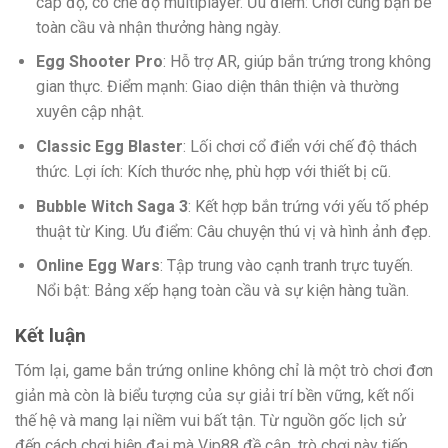
cấp độ, có chế độ multiplayer. Ưu điểm: Chơi cùng bạn bè
toàn cầu và nhận thưởng hàng ngày.
Egg Shooter Pro
: Hỗ trợ AR, giúp bắn trứng trong không
gian thực. Điểm mạnh: Giao diện thân thiện và thường
xuyên cập nhật.
Classic Egg Blaster
: Lối chơi cổ điển với chế độ thách
thức. Lợi ích: Kích thước nhẹ, phù hợp với thiết bị cũ.
Bubble Witch Saga 3
: Kết hợp bắn trứng với yếu tố phép
thuật từ King. Ưu điểm: Câu chuyện thú vị và hình ảnh đẹp.
Online Egg Wars
: Tập trung vào cạnh tranh trực tuyến.
Nổi bật: Bảng xếp hạng toàn cầu và sự kiện hàng tuần.
Kết luận
Tóm lại, game bắn trứng online không chỉ là một trò chơi đơn
giản mà còn là biểu tượng của sự giải trí bền vững, kết nối
thế hệ và mang lại niềm vui bất tận. Từ nguồn gốc lịch sử
đến cách chơi hiện đại mà Vip88 đề cập, trò chơi này tiếp