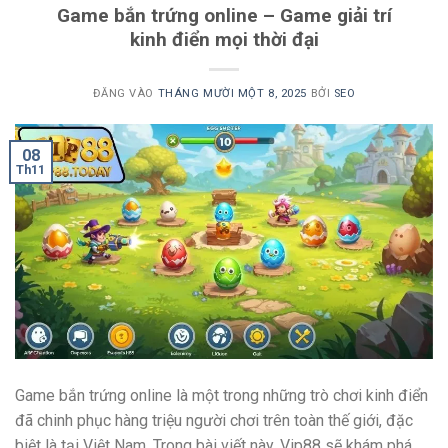
Game bắn trứng online – Game giải trí
kinh điển mọi thời đại
ĐĂNG VÀO
THÁNG MƯỜI MỘT 8, 2025
BỞI
SEO
08
Th11
Game bắn trứng online là một trong những trò chơi kinh điển
đã chinh phục hàng triệu người chơi trên toàn thế giới, đặc
biệt là tại Việt Nam. Trong bài viết này, Vip88 sẽ khám phá