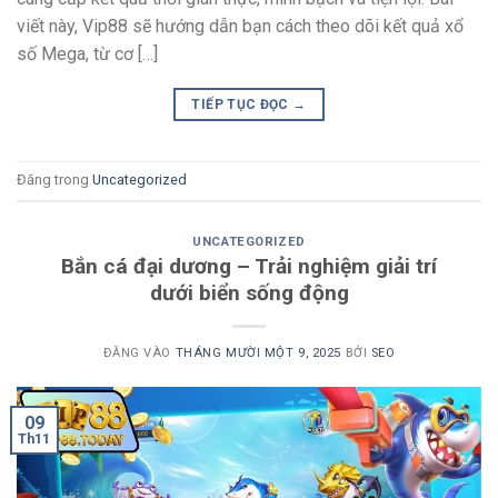
viết này, Vip88 sẽ hướng dẫn bạn cách theo dõi kết quả xổ
số Mega, từ cơ […]
TIẾP TỤC ĐỌC
→
Đăng trong
Uncategorized
UNCATEGORIZED
Bắn cá đại dương – Trải nghiệm giải trí
dưới biển sống động
ĐĂNG VÀO
THÁNG MƯỜI MỘT 9, 2025
BỞI
SEO
09
Th11