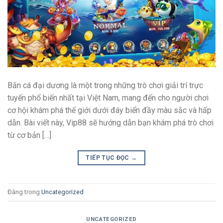
Bắn cá đại dương là một trong những trò chơi giải trí trực
tuyến phổ biến nhất tại Việt Nam, mang đến cho người chơi
cơ hội khám phá thế giới dưới đáy biển đầy màu sắc và hấp
dẫn. Bài viết này, Vip88 sẽ hướng dẫn bạn khám phá trò chơi
từ cơ bản […]
TIẾP TỤC ĐỌC
→
Đăng trong
Uncategorized
UNCATEGORIZED