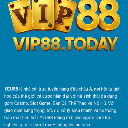
YEU88
là nhà cái trực tuyến hàng đầu châu Á, nơi hội tụ tinh
hoa của thế giới cá cược hiện đại với hệ sinh thái đa dạng
gồm Casino, Slot Game, Bắn Cá, Thể Thao và Nổ Hũ. Với
giao diện sang trọng, tốc độ xử lý siêu nhanh và hệ thống
bảo mật tiên tiến, YEU88 mang đến cho người chơi trải
nghiệm giải trí mượt mà – thắng lớn an toàn.