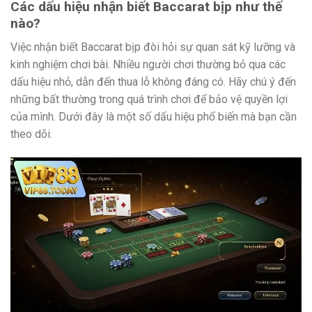
Các dấu hiệu nhận biết Baccarat bịp như thế
nào?
Việc nhận biết Baccarat bịp đòi hỏi sự quan sát kỹ lưỡng và
kinh nghiệm chơi bài. Nhiều người chơi thường bỏ qua các
dấu hiệu nhỏ, dẫn đến thua lỗ không đáng có. Hãy chú ý đến
những bất thường trong quá trình chơi để bảo vệ quyền lợi
của mình. Dưới đây là một số dấu hiệu phổ biến mà bạn cần
theo dõi.