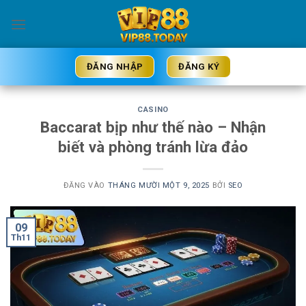
Bỏ
qua
nội
dung
ĐĂNG NHẬP
ĐĂNG KÝ
CASINO
Baccarat bịp như thế nào – Nhận
biết và phòng tránh lừa đảo
ĐĂNG VÀO
THÁNG MƯỜI MỘT 9, 2025
BỞI
SEO
09
Th11