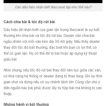
Các dấu hiệu nhận biết Baccarat bịp như thế nào?
Cách chia bài & tốc độ rút bài
Dấu hiệu dễ nhận biết của gian lận trong Baccarat là sự bất
thường khi chia bài và tốc độ rút bài. Dealer cần chia bài
ngẫu nhiên với mỗi ván kéo dài 30-60 giây. Nếu thấy dealer
thay đổi tốc độ bất thường, đặc biệt khi bạn có lợi thế, có
thể có gian lận. Họ có thể để lộ bài hoặc áp dụng kỹ thuật
giấu bài.
Nhìn chung, nếu tốc độ rút bài thay đổi liên tục giữa các ván,
có khả năng hệ thống or dealer đang bị thao túng. Ghi lại thời
gian chơi và dừng nếu có sự chênh lệch lớn. Cũng cần chú ý
đến nguồn bài; bài phải được lấy từ hộp bài mà không bị can
thiệp.
Những hành vi bất thường