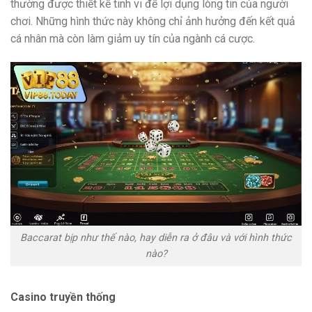
thường được thiết kế tinh vi để lợi dụng lòng tin của người
chơi. Những hình thức này không chỉ ảnh hưởng đến kết quả
cá nhân mà còn làm giảm uy tín của ngành cá cược.
Baccarat bịp như thế nào, hay diễn ra ở đâu và với hình thức
nào?
Casino truyền thống