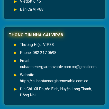
Vietlott 6 45
Bắn Cá VIP88
THÔNG TIN NHÀ CÁI VIP88
Thương Hiệu: VIP88
Phone: 082 217 0698
Email:
subastaenergiarenovable.com.co@gmail.com
Website:
https://subastaenergiarenovable.com.co
Địa Chỉ: Xã Phước Bình, Huyện Long Thành,
Đồng Nai