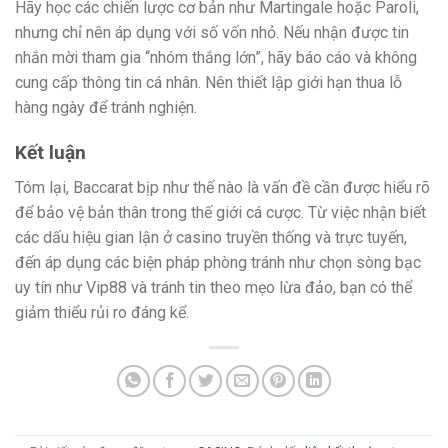
Hãy học các chiến lược cơ bản như Martingale hoặc Paroli,
nhưng chỉ nên áp dụng với số vốn nhỏ. Nếu nhận được tin
nhắn mời tham gia “nhóm thắng lớn”, hãy báo cáo và không
cung cấp thông tin cá nhân. Nên thiết lập giới hạn thua lỗ
hàng ngày để tránh nghiện.
Kết luận
Tóm lại, Baccarat bịp như thế nào là vấn đề cần được hiểu rõ
để bảo vệ bản thân trong thế giới cá cược. Từ việc nhận biết
các dấu hiệu gian lận ở casino truyền thống và trực tuyến,
đến áp dụng các biện pháp phòng tránh như chọn sòng bạc
uy tín như Vip88 và tránh tin theo mẹo lừa đảo, bạn có thể
giảm thiểu rủi ro đáng kể.