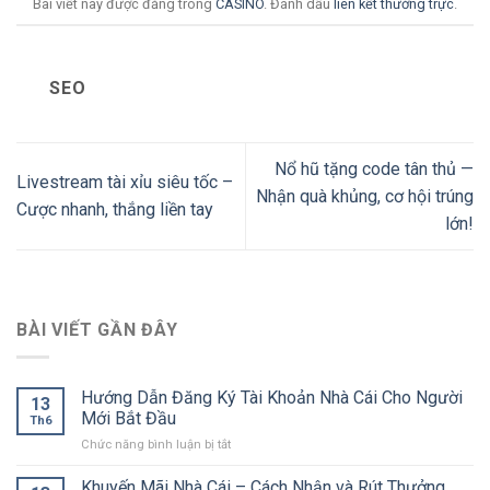
Bài viết này được đăng trong
CASINO
. Đánh dấu
liên kết thường trực
.
SEO
Nổ hũ tặng code tân thủ —
Livestream tài xỉu siêu tốc –
Nhận quà khủng, cơ hội trúng
Cược nhanh, thắng liền tay
lớn!
BÀI VIẾT GẦN ĐÂY
Hướng Dẫn Đăng Ký Tài Khoản Nhà Cái Cho Người
13
Mới Bắt Đầu
Th6
Chức năng bình luận bị tắt
ở
Hướng
Dẫn
Khuyến Mãi Nhà Cái – Cách Nhận và Rút Thưởng