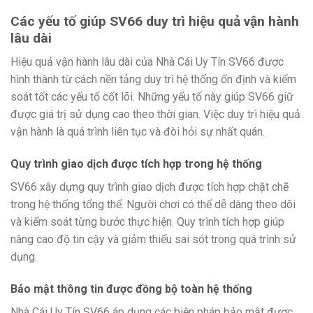
Các yếu tố giúp SV66 duy trì hiệu quả vận hành
lâu dài
Hiệu quả vận hành lâu dài của Nhà Cái Uy Tín SV66 được
hình thành từ cách nền tảng duy trì hệ thống ổn định và kiểm
soát tốt các yếu tố cốt lõi. Những yếu tố này giúp SV66 giữ
được giá trị sử dụng cao theo thời gian. Việc duy trì hiệu quả
vận hành là quá trình liên tục và đòi hỏi sự nhất quán.
Quy trình giao dịch được tích hợp trong hệ thống
SV66 xây dựng quy trình giao dịch được tích hợp chặt chẽ
trong hệ thống tổng thể. Người chơi có thể dễ dàng theo dõi
và kiểm soát từng bước thực hiện. Quy trình tích hợp giúp
nâng cao độ tin cậy và giảm thiểu sai sót trong quá trình sử
dụng.
Bảo mật thông tin được đồng bộ toàn hệ thống
Nhà Cái Uy Tín SV66 áp dụng các biện pháp bảo mật được