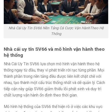
Nhà Cái Uy Tín SV66 Nền Tảng Cá Cược Vận HànhTheo Hệ
Thống
Nhà cái uy tín SV66 và mô hình vận hành theo
hệ thống
Nhà Cái Uy Tín SV66 lựa chọn mô hình vận hành theo hệ
thống ngay từ đầu, thay vì phát triển rời rạc từng phần. Mọi
thành phần trong nền tảng đều được liên kết chặt chẽ với
nhau, tạo thành một cấu trúc thống nhất và dễ quản lý. Cách
tiếp cận này giúp SV66 giảm thiểu lỗi phát sinh và duy trì
chất lượng vận hành ổn định theo thời gian.
Mô hình hệ thống của SV66 thể hiện rõ ở việc các khu vực