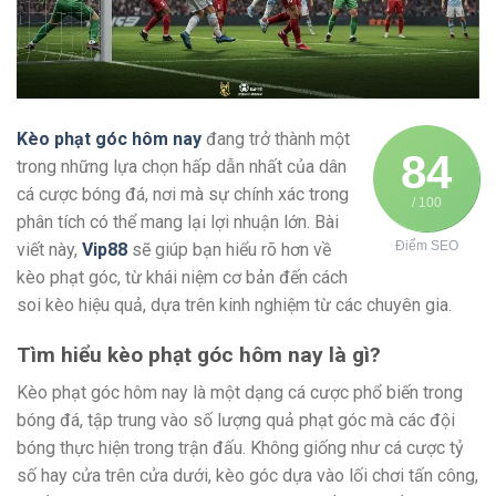
Kèo phạt góc hôm nay
đang trở thành một
84
trong những lựa chọn hấp dẫn nhất của dân
cá cược bóng đá, nơi mà sự chính xác trong
/ 100
phân tích có thể mang lại lợi nhuận lớn. Bài
Điểm SEO
viết này,
Vip88
sẽ giúp bạn hiểu rõ hơn về
kèo phạt góc, từ khái niệm cơ bản đến cách
soi kèo hiệu quả, dựa trên kinh nghiệm từ các chuyên gia.
Tìm hiểu kèo phạt góc hôm nay là gì?
Kèo phạt góc hôm nay là một dạng cá cược phổ biến trong
bóng đá, tập trung vào số lượng quả phạt góc mà các đội
bóng thực hiện trong trận đấu. Không giống như cá cược tỷ
số hay cửa trên cửa dưới, kèo góc dựa vào lối chơi tấn công,