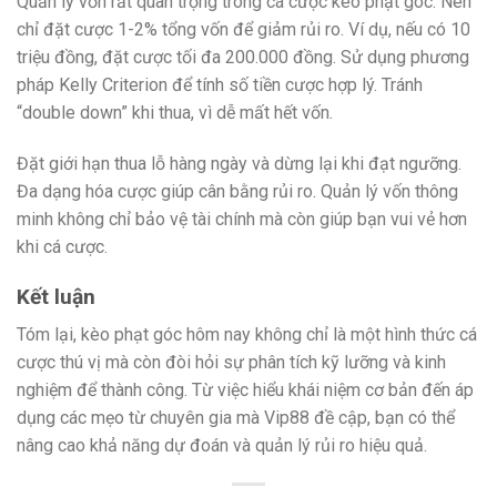
Quản lý vốn rất quan trọng trong cá cược kèo phạt góc. Nên
chỉ đặt cược 1-2% tổng vốn để giảm rủi ro. Ví dụ, nếu có 10
triệu đồng, đặt cược tối đa 200.000 đồng. Sử dụng phương
pháp Kelly Criterion để tính số tiền cược hợp lý. Tránh
“double down” khi thua, vì dễ mất hết vốn.
Đặt giới hạn thua lỗ hàng ngày và dừng lại khi đạt ngưỡng.
Đa dạng hóa cược giúp cân bằng rủi ro. Quản lý vốn thông
minh không chỉ bảo vệ tài chính mà còn giúp bạn vui vẻ hơn
khi cá cược.
Kết luận
Tóm lại, kèo phạt góc hôm nay không chỉ là một hình thức cá
cược thú vị mà còn đòi hỏi sự phân tích kỹ lưỡng và kinh
nghiệm để thành công. Từ việc hiểu khái niệm cơ bản đến áp
dụng các mẹo từ chuyên gia mà Vip88 đề cập, bạn có thể
nâng cao khả năng dự đoán và quản lý rủi ro hiệu quả.