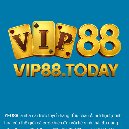
bài
Theo
Mậu
Hệ
Binh
Thống
bất
bại
YEU88
là nhà cái trực tuyến hàng đầu châu Á, nơi hội tụ tinh
hoa của thế giới cá cược hiện đại với hệ sinh thái đa dạng