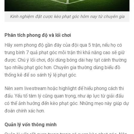
Kinh nghiệm đặt cược kèo phạt góc hôm nay từ chuyên gia
Phân tích phong độ và lối chơi
Hãy xem phong độ gần đây của đội qua 5 trận, nếu họ có
trung bình 7 quả phạt góc mỗi trận thì khả năng cao sẽ giữ
được. Chú ý lối chơi, đội dùng bóng dài hay tạt cánh thường
tạo nhiều phạt góc hơn. Chuyên gia thường dùng biểu đồ
thống kê để so sánh tỷ lệ phạt góc.
Nên xem livestream hoặc highlight để hiểu phong cách thi
đấu. Yếu tố tâm lý cũng quan trọng, như áp lực từ giải đấu
có thể ảnh hưởng đến kèo phạt góc. Những mẹo này giúp dự
đoán chính xác hơn.
Quản lý vốn thông minh