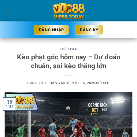
Bỏ
qua
nội
dung
ĐĂNG NHẬP
ĐĂNG KÝ
THỂ THAO
Kèo phạt góc hôm nay – Dự đoán
chuẩn, soi kèo thắng lớn
ĐĂNG VÀO
THÁNG MƯỜI MỘT 15, 2025
BỞI
SEO
15
Th11