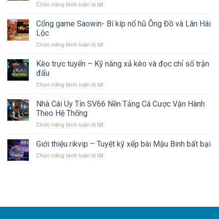
Nhất
Chức năng bình luận bị tắt
ở
KO66
Dạng,
Nhà
Nền
Tặng
cái
Cổng game Saowin- Bí kíp nổ hũ Ông Đồ và Lân Hái
Tảng
Code
uy
Cá
Lộc
Vip
tín
Cược
Chức năng bình luận bị tắt
ở
Xoso66
Cực
Cổng
–
Kỳ
game
Kèo trực tuyến – Kỹ năng xả kèo và đọc chỉ số trận
Hướng
An
Saowin-
dẫn
đấu
Toàn
Bí
chọn
Hàng
Chức năng bình luận bị tắt
ở
kíp
lựa
Đầu
Kèo
nổ
và
trực
Nhà Cái Uy Tín SV66 Nền Tảng Cá Cược Vận Hành
hũ
trải
tuyến
Ông
Theo Hệ Thống
nghiệm
–
Đồ
an
Chức năng bình luận bị tắt
ở
Kỹ
và
toàn
Nhà
năng
Lân
Cái
Giới thiệu rikvip – Tuyệt kỹ xếp bài Mậu Binh bất bại
xả
Hái
Uy
kèo
Lộc
Chức năng bình luận bị tắt
ở
Tín
và
Giới
SV66
đọc
thiệu
Nền
chỉ
rikvip
Tảng
số
–
Cá
trận
Tuyệt
Cược
đấu
kỹ
Vận
xếp
Hành