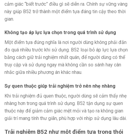
cảm giác “biết trước” điều gì sẽ diễn ra. Chính sự vững vàng
này giúp B52 trở thành một điểm tựa đáng tin cậy theo thời
gian.
Không tạo áp lực lựa chọn trong quá trình sử dụng
Một điểm tựa đúng nghĩa là nơi người dùng không phải đắn
đo quá nhiều trước khi sử dụng. B52 loại bỏ áp lực lựa chọn
bằng cách giữ trải nghiệm nhất quán, để người dùng có thể
truy cập và sử dụng ngay mà không cần so sánh hay cân
nhắc giữa nhiều phương án khác nhau.
Sự quen thuộc giúp trải nghiệm trở nên nhẹ nhàng
Khi trải nghiệm đủ quen thuộc, người dùng sẽ cảm thấy nhẹ
nhàng hơn trong quá trình sử dụng. B52 tận dụng sự quen
thuộc này để giảm cảm giác mệt mỏi và tạo ra không gian
giải trí mang tính thư giãn, phù hợp với nhịp sử dụng lâu dài.
Trải nghiệm B52 như một điểm tựa trong thói