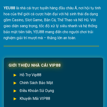
YEU88
là nhà cái trực tuyến hàng đầu châu Á, nơi hội tụ tinh
hoa của thế giới cá cược hiện đại với hệ sinh thái đa dạng
gồm Casino, Slot Game, Bắn Cá, Thể Thao và Nổ Hũ. Với
giao diện sang trọng, tốc độ xử lý siêu nhanh và hệ thống
bảo mật tiên tiến, YEU88 mang đến cho người chơi trải
nghiệm giải trí mượt mà – thắng lớn an toàn.
GIỚI THIỆU NHÀ CÁI VIP88
Hỗ Trợ Vip88
Chính Sách Bảo Mật
Điều Khoản Sử Dụng
Khuyến Mãi VIP88