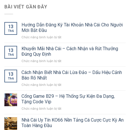
BÀI VIẾT GẦN ĐÂY
Hướng Dẫn Đăng Ký Tài Khoản Nhà Cái Cho Người
13
Mới Bắt Đầu
Th6
Chức năng bình luận bị tắt
ở
Hướng
Dẫn
Khuyến Mãi Nhà Cái – Cách Nhận và Rút Thưởng
13
Đăng
Đúng Quy Định
Th6
Ký
Chức năng bình luận bị tắt
ở
Tài
Khuyến
Khoản
Mãi
Cách Nhận Biết Nhà Cái Lừa Đảo – Dấu Hiệu Cảnh
Nhà
13
Nhà
Cái
Báo Rõ Nhất
Th6
Cái
Cho
Chức năng bình luận bị tắt
ở
–
Người
Cách
Cách
Mới
Nhận
Cổng Game B29 – Hệ Thống Sự Kiện Đa Dạng,
Nhận
Bắt
Biết
và
Tặng Code Vip
Đầu
Nhà
Rút
Chức năng bình luận bị tắt
ở
Cái
Thưởng
Cổng
Lừa
Đúng
Game
Nhà Cái Uy Tín KO66 Nền Tảng Cá Cược Cực Kỳ An
Đảo
Quy
B29
–
Toàn Hàng Đầu
Định
–
Dấu