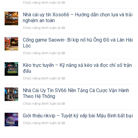
Chức năng bình luận bị tắt
ở
Hệ
Hiệu
Nhà
Thống
Cảnh
Cái
Nhà cái uy tín Xoso66 – Hướng dẫn chọn lựa và trải
Sự
Báo
Uy
Kiện
nghiệm an toàn
Rõ
Tín
Đa
Nhất
Chức năng bình luận bị tắt
ở
KO66
Dạng,
Nhà
Nền
Tặng
cái
Cổng game Saowin- Bí kíp nổ hũ Ông Đồ và Lân Hái
Tảng
Code
uy
Cá
Lộc
Vip
tín
Cược
Chức năng bình luận bị tắt
ở
Xoso66
Cực
Cổng
–
Kỳ
game
Kèo trực tuyến – Kỹ năng xả kèo và đọc chỉ số trận
Hướng
An
Saowin-
dẫn
đấu
Toàn
Bí
chọn
Hàng
Chức năng bình luận bị tắt
ở
kíp
lựa
Đầu
Kèo
nổ
và
trực
Nhà Cái Uy Tín SV66 Nền Tảng Cá Cược Vận Hành
hũ
trải
tuyến
Ông
Theo Hệ Thống
nghiệm
–
Đồ
an
Chức năng bình luận bị tắt
ở
Kỹ
và
toàn
Nhà
năng
Lân
Cái
Giới thiệu rikvip – Tuyệt kỹ xếp bài Mậu Binh bất bại
xả
Hái
Uy
kèo
Lộc
Chức năng bình luận bị tắt
ở
Tín
và
Giới
SV66
đọc
thiệu
Nền
chỉ