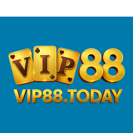
rikvip
Tảng
số
–
Cá
trận
Tuyệt
Cược
đấu
kỹ
Vận
xếp
Hành
bài
Theo
Mậu
Hệ
Binh
Thống
bất
bại