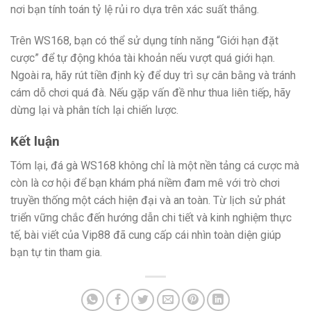
nơi bạn tính toán tỷ lệ rủi ro dựa trên xác suất thắng.
Trên WS168, bạn có thể sử dụng tính năng “Giới hạn đặt
cược” để tự động khóa tài khoản nếu vượt quá giới hạn.
Ngoài ra, hãy rút tiền định kỳ để duy trì sự cân bằng và tránh
cám dỗ chơi quá đà. Nếu gặp vấn đề như thua liên tiếp, hãy
dừng lại và phân tích lại chiến lược.
Kết luận
Tóm lại, đá gà WS168 không chỉ là một nền tảng cá cược mà
còn là cơ hội để bạn khám phá niềm đam mê với trò chơi
truyền thống một cách hiện đại và an toàn. Từ lịch sử phát
triển vững chắc đến hướng dẫn chi tiết và kinh nghiệm thực
tế, bài viết của Vip88 đã cung cấp cái nhìn toàn diện giúp
bạn tự tin tham gia.