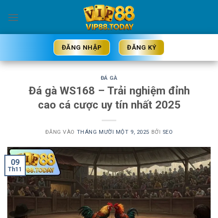
Bỏ
qua
nội
dung
ĐĂNG NHẬP
ĐĂNG KÝ
ĐÁ GÀ
Đá gà WS168 – Trải nghiệm đỉnh
cao cá cược uy tín nhất 2025
ĐĂNG VÀO
THÁNG MƯỜI MỘT 9, 2025
BỞI
SEO
09
Th11