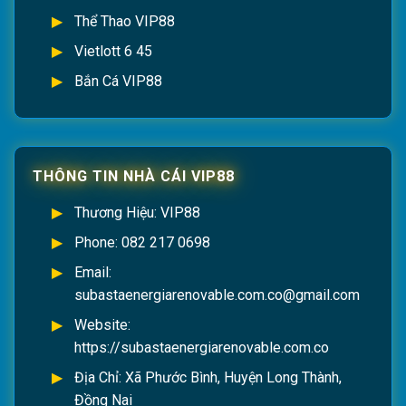
Thể Thao VIP88
Vietlott 6 45
Bắn Cá VIP88
THÔNG TIN NHÀ CÁI VIP88
Thương Hiệu: VIP88
Phone: 082 217 0698
Email:
subastaenergiarenovable.com.co@gmail.com
Website:
https://subastaenergiarenovable.com.co
Địa Chỉ: Xã Phước Bình, Huyện Long Thành,
Đồng Nai