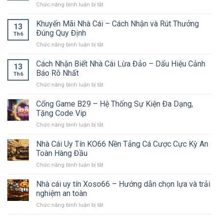
Chức năng bình luận bị tắt
ở
Hướng
Dẫn
Khuyến Mãi Nhà Cái – Cách Nhận và Rút Thưởng
13
Đăng
Đúng Quy Định
Th6
Ký
Chức năng bình luận bị tắt
ở
Tài
Khuyến
Khoản
Mãi
Cách Nhận Biết Nhà Cái Lừa Đảo – Dấu Hiệu Cảnh
Nhà
13
Nhà
Cái
Báo Rõ Nhất
Th6
Cái
Cho
Chức năng bình luận bị tắt
ở
–
Người
Cách
Cách
Mới
Nhận
Cổng Game B29 – Hệ Thống Sự Kiện Đa Dạng,
Nhận
Bắt
Biết
và
Tặng Code Vip
Đầu
Nhà
Rút
Chức năng bình luận bị tắt
ở
Cái
Thưởng
Cổng
Lừa
Đúng
Game
Nhà Cái Uy Tín KO66 Nền Tảng Cá Cược Cực Kỳ An
Đảo
Quy
B29
–
Toàn Hàng Đầu
Định
–
Dấu
Chức năng bình luận bị tắt
ở
Hệ
Hiệu
Nhà
Thống
Cảnh
Cái
Nhà cái uy tín Xoso66 – Hướng dẫn chọn lựa và trải
Sự
Báo
Uy
Kiện
nghiệm an toàn
Rõ
Tín
Đa
Nhất
Chức năng bình luận bị tắt
ở
KO66
Dạng,
Nhà
Nền
Tặng