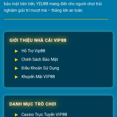
bảo mật tiên tiến, YEU88 mang đến cho người chơi trải
nghiệm giải trí mượt mà – thắng lớn an toàn.
GIỚI THIỆU NHÀ CÁI VIP88
Hỗ Trợ Vip88
Chính Sách Bảo Mật
Điều Khoản Sử Dụng
Khuyến Mãi VIP88
DANH MỤC TRÒ CHƠI
Casino Trực Tuyến VIP88