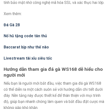
tính bảo mật nhờ công nghệ mã hóa SSL và xác thực hai lớp.
Xem thêm:
Đá Gà 28
Nổ hũ tặng code tân thủ
Baccarat bịp như thế nào
Livestream tài xỉu siêu tốc
Hướng dẫn tham gia đá gà WS168 dễ hiểu cho
người mới
Nếu bạn là người mới bắt đầu, việc tham gia đá gà WS168
có thể diễn ra một cách suôn sẻ với hướng dẫn chi tiết dưới
đây. Nền tảng này được thiết kế để thân thiện với mọi trình
độ, giúp bạn nhanh chóng làm quen và bắt đầu đặt cược mà
không gặp khó khăn.