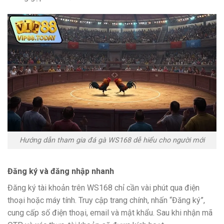
Hướng dẫn tham gia đá gà WS168 dễ hiểu cho người mới
Đăng ký và đăng nhập nhanh
Đăng ký tài khoản trên WS168 chỉ cần vài phút qua điện
thoại hoặc máy tính. Truy cập trang chính, nhấn “Đăng ký”,
cung cấp số điện thoại, email và mật khẩu. Sau khi nhận mã