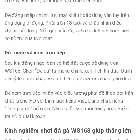
OTP và xác thực, tài khoản sẽ được kích hoạt.
Để đăng nhập nhanh, lưu mật khẩu hoặc dùng vân tay trên
ứng dụng di động. Phải trên 18 tuổi và chấp nhận điều
khoản sử dụng. Nếu gặp vấn đề, kiểm tra kết nối hoặc liên
hệ hỗ trợ qua live chat.
Đặt cược và xem trực tiếp
Sau khi đăng nhập, bạn có thể đặt cược dễ dàng trên
WS168. Chọn “Đá gà” từ menu chính, xem lịch thi đấu. Đánh
giá tỷ lệ cược, nhập vào số tiền cược và xác nhận giao dịch.
Để xem trực tiếp, nhấp vào biểu tượng phát để theo dõi trận
chất lượng HD với bình luận tiếng Việt. Dùng chức năng
“Dừng cược” nếu cần. Nếu có lỗi, làm mới trang hoặc kiểm
tra số dư tài khoản.
Kinh nghiệm chơi đá gà WS168 giúp thắng lớn