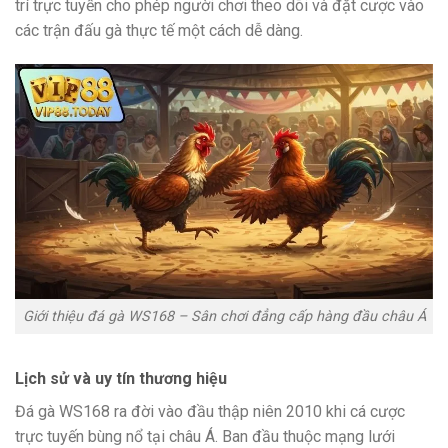
trí trực tuyến cho phép người chơi theo dõi và đặt cược vào
các trận đấu gà thực tế một cách dễ dàng.
Giới thiệu đá gà WS168 – Sân chơi đẳng cấp hàng đầu châu Á
Lịch sử và uy tín thương hiệu
Đá gà WS168 ra đời vào đầu thập niên 2010 khi cá cược
trực tuyến bùng nổ tại châu Á. Ban đầu thuộc mạng lưới