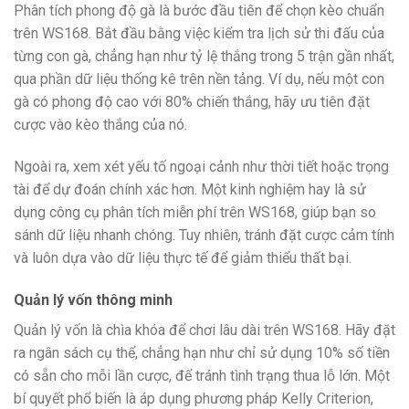
Phân tích phong độ gà là bước đầu tiên để chọn kèo chuẩn
trên WS168. Bắt đầu bằng việc kiểm tra lịch sử thi đấu của
từng con gà, chẳng hạn như tỷ lệ thắng trong 5 trận gần nhất,
qua phần dữ liệu thống kê trên nền tảng. Ví dụ, nếu một con
gà có phong độ cao với 80% chiến thắng, hãy ưu tiên đặt
cược vào kèo thắng của nó.
Ngoài ra, xem xét yếu tố ngoại cảnh như thời tiết hoặc trọng
tài để dự đoán chính xác hơn. Một kinh nghiệm hay là sử
dụng công cụ phân tích miễn phí trên WS168, giúp bạn so
sánh dữ liệu nhanh chóng. Tuy nhiên, tránh đặt cược cảm tính
và luôn dựa vào dữ liệu thực tế để giảm thiểu thất bại.
Quản lý vốn thông minh
Quản lý vốn là chìa khóa để chơi lâu dài trên WS168. Hãy đặt
ra ngân sách cụ thể, chẳng hạn như chỉ sử dụng 10% số tiền
có sẵn cho mỗi lần cược, để tránh tình trạng thua lỗ lớn. Một
bí quyết phổ biến là áp dụng phương pháp Kelly Criterion,