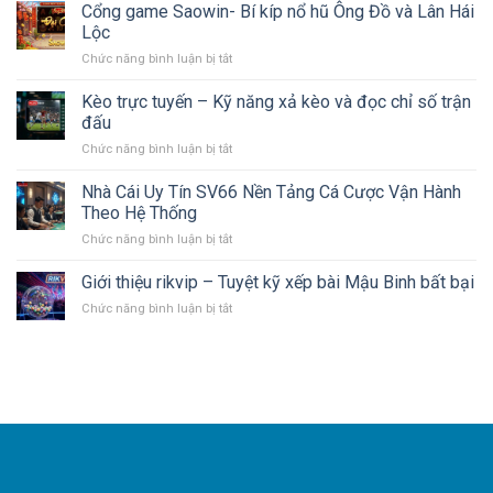
cái
Cổng game Saowin- Bí kíp nổ hũ Ông Đồ và Lân Hái
Tảng
Code
uy
Cá
Lộc
Vip
tín
Cược
Chức năng bình luận bị tắt
ở
Xoso66
Cực
Cổng
–
Kỳ
game
Kèo trực tuyến – Kỹ năng xả kèo và đọc chỉ số trận
Hướng
An
Saowin-
dẫn
đấu
Toàn
Bí
chọn
Hàng
Chức năng bình luận bị tắt
ở
kíp
lựa
Đầu
Kèo
nổ
và
trực
Nhà Cái Uy Tín SV66 Nền Tảng Cá Cược Vận Hành
hũ
trải
tuyến
Ông
Theo Hệ Thống
nghiệm
–
Đồ
an
Chức năng bình luận bị tắt
ở
Kỹ
và
toàn
Nhà
năng
Lân
Cái
Giới thiệu rikvip – Tuyệt kỹ xếp bài Mậu Binh bất bại
xả
Hái
Uy
kèo
Lộc
Chức năng bình luận bị tắt
ở
Tín
và
Giới
SV66
đọc
thiệu
Nền
chỉ
rikvip
Tảng
số
–
Cá
trận
Tuyệt
Cược
đấu
kỹ
Vận
xếp
Hành
bài
Theo
Mậu
Hệ