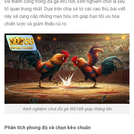
Để thành công trong đá gà WS168, kinh nghiệm chơi là yếu
tố quan trọng nhất. Dựa trên chia sẻ từ các cao thủ, bài viết
này sẽ cung cấp những mẹo hữu ích giúp bạn tối ưu hóa
chiến lược và giảm thiểu rủi ro.
Kinh nghiệm chơi đá gà WS168 giúp thắng lớn
Phân tích phong độ và chọn kèo chuẩn