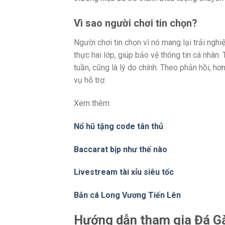
Vì sao người chơi tin chọn?
Người chơi tin chọn vì nó mang lại trải nghi
thực hai lớp, giúp bảo vệ thông tin cá nhân
tuần, cũng là lý do chính. Theo phản hồi, h
vụ hỗ trợ.
Xem thêm:
Nổ hũ tặng code tân thủ
Baccarat bịp như thế nào
Livestream tài xỉu siêu tốc
Bắn cá Long Vương Tiến Lên
Hướng dẫn tham gia Đá Gà