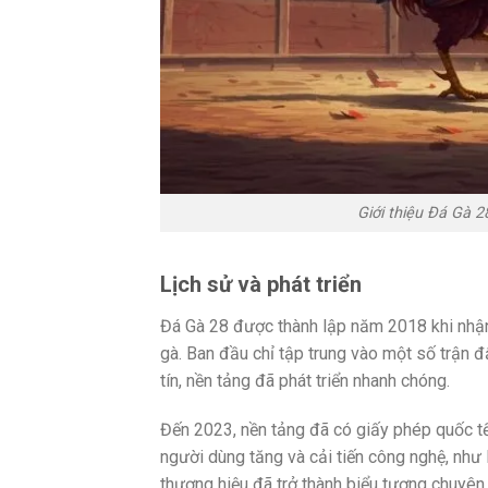
Giới thiệu Đá Gà 2
Lịch sử và phát triển
Đá Gà 28 được thành lập năm 2018 khi nhận 
gà. Ban đầu chỉ tập trung vào một số trận 
tín, nền tảng đã phát triển nhanh chóng.
Đến 2023, nền tảng đã có giấy phép quốc tế,
người dùng tăng và cải tiến công nghệ, như
thương hiệu đã trở thành biểu tượng chuyên 