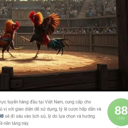
rực tuyến hàng đầu tại Việt Nam, cung cấp cho
88
ú vị với giao diện dễ sử dụng, tỷ lệ cược hấp dẫn và
88
sẽ đi sâu vào lịch sử, lý do lựa chọn và hướng
/ 100
ề nền tảng này.