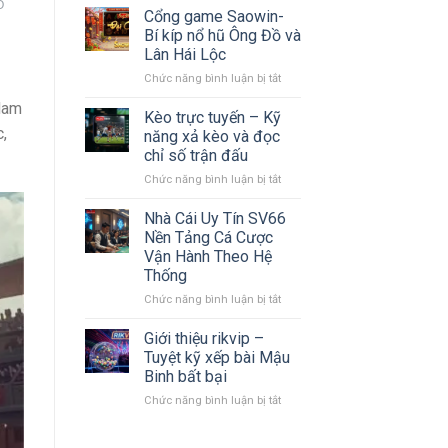
O
cái
Cá
Cổng game Saowin-
uy
Cược
Bí kíp nổ hũ Ông Đồ và
tín
Cực
Lân Hái Lộc
Xoso66
Kỳ
Chức năng bình luận bị tắt
ở
–
An
Cổng
Hướng
Toàn
 Nam
game
dẫn
Kèo trực tuyến – Kỹ
Hàng
Saowin-
chọn
,
Đầu
năng xả kèo và đọc
Bí
lựa
chỉ số trận đấu
kíp
và
Chức năng bình luận bị tắt
ở
nổ
trải
Kèo
hũ
nghiệm
trực
Ông
Nhà Cái Uy Tín SV66
an
tuyến
Đồ
toàn
Nền Tảng Cá Cược
–
và
Vận Hành Theo Hệ
Kỹ
Lân
Thống
năng
Hái
xả
Chức năng bình luận bị tắt
Lộc
ở
kèo
Nhà
và
Cái
Giới thiệu rikvip –
đọc
Uy
Tuyệt kỹ xếp bài Mậu
chỉ
Tín
Binh bất bại
số
SV66
Chức năng bình luận bị tắt
trận
ở
Nền
đấu
Giới
Tảng
thiệu
Cá