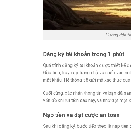
Hướng dẫn th
Đăng ký tài khoản trong 1 phút
Quá trình đăng ký tài khoản được thiết kế để
Đầu tiên, truy cập trang chủ và nhấp vào nút
mật khẩu. Hệ thống sẽ gửi mã xác thực qua
Cuối cùng, xác nhận thông tin và bạn đã sẵn
vấn đề khi rút tiền sau này, và nhớ đặt mật
Nạp tiền và đặt cược an toàn
Sau khi đăng ký, bước tiếp theo là nạp tiền