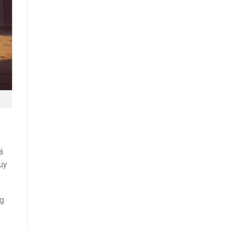
rikvip
Cược
–
Vận
Tuyệt
Hành
kỹ
Theo
xếp
Hệ
bài
Thống
Mậu
Binh
bất
bại
á
uy
ng