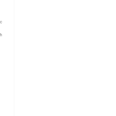
ác
ch