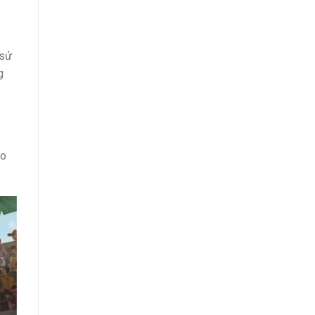
 sử
g
ao