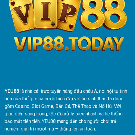
YEU88
là nhà cái trực tuyến hàng đầu châu Á, nơi hội tụ tinh
hoa của thế giới cá cược hiện đại với hệ sinh thái đa dạng
gồm Casino, Slot Game, Bắn Cá, Thể Thao và Nổ Hũ. Với
giao diện sang trọng, tốc độ xử lý siêu nhanh và hệ thống
bảo mật tiên tiến, YEU88 mang đến cho người chơi trải
nghiệm giải trí mượt mà – thắng lớn an toàn.