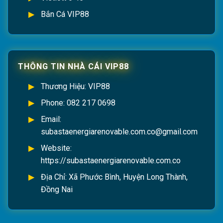
Bắn Cá VIP88
THÔNG TIN NHÀ CÁI VIP88
Thương Hiệu: VIP88
Phone: 082 217 0698
Email:
subastaenergiarenovable.com.co@gmail.com
Website:
https://subastaenergiarenovable.com.co
Địa Chỉ: Xã Phước Bình, Huyện Long Thành,
Đồng Nai