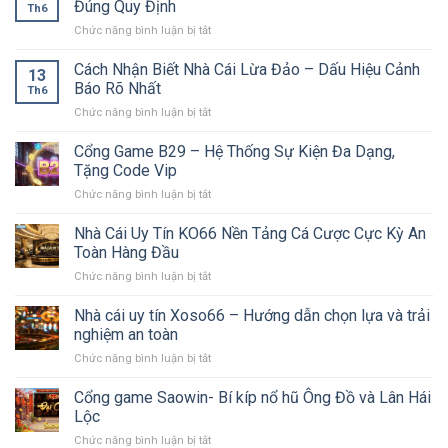
Đúng Quy Định
Th6
Ký
Chức năng bình luận bị tắt
ở
Tài
Khuyến
Khoản
Mãi
Cách Nhận Biết Nhà Cái Lừa Đảo – Dấu Hiệu Cảnh
Nhà
13
Nhà
Cái
Báo Rõ Nhất
Th6
Cái
Cho
Chức năng bình luận bị tắt
ở
–
Người
Cách
Cách
Mới
Nhận
Cổng Game B29 – Hệ Thống Sự Kiện Đa Dạng,
Nhận
Bắt
Biết
và
Tặng Code Vip
Đầu
Nhà
Rút
Chức năng bình luận bị tắt
ở
Cái
Thưởng
Cổng
Lừa
Đúng
Game
Nhà Cái Uy Tín KO66 Nền Tảng Cá Cược Cực Kỳ An
Đảo
Quy
B29
–
Toàn Hàng Đầu
Định
–
Dấu
Chức năng bình luận bị tắt
ở
Hệ
Hiệu
Nhà
Thống
Cảnh
Cái
Nhà cái uy tín Xoso66 – Hướng dẫn chọn lựa và trải
Sự
Báo
Uy
Kiện
nghiệm an toàn
Rõ
Tín
Đa
Nhất
Chức năng bình luận bị tắt
ở
KO66
Dạng,
Nhà
Nền
Tặng
cái
Cổng game Saowin- Bí kíp nổ hũ Ông Đồ và Lân Hái
Tảng
Code
uy
Cá
Lộc
Vip
tín
Cược
Chức năng bình luận bị tắt
ở
Xoso66
Cực