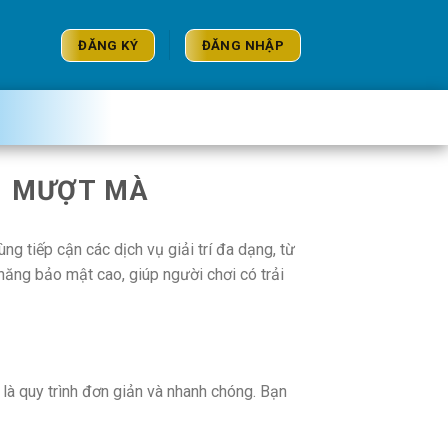
ĐĂNG KÝ
ĐĂNG NHẬP
M MƯỢT MÀ
ng tiếp cận các dịch vụ giải trí đa dạng, từ
 năng bảo mật cao, giúp người chơi có trải
là quy trình đơn giản và nhanh chóng. Bạn