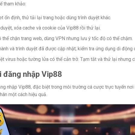
ể tham khảo:
t ổn định, thử tải lại trang hoặc dùng trình duyệt khác.
h duyệt, xóa cache và cookie của Vip88 rồi thử lại.
ó thể chặn trang web, dùng VPN nhưng lưu ý tốc độ có thể chậm.
hành và trình duyệt đã được cập nhật; kiểm tra ứng dụng di động 
t virus hoặc tường lửa có thể cản trở. Tạm tắt và thử lại nhưng chỉ
i đăng nhập Vip88
ng nhập Vip88, đặc biệt trong môi trường cá cược trực tuyến nơi rủ
nhân một cách hiệu quả.