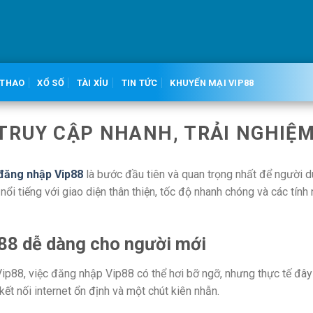
 THAO
XỔ SỐ
TÀI XỈU
TIN TỨC
KHUYẾN MẠI VIP88
 TRUY CẬP NHANH, TRẢI NGHIỆ
đăng nhập Vip88
là bước đầu tiên và quan trọng nhất để người dù
nổi tiếng với giao diện thân thiện, tốc độ nhanh chóng và các tính
88 dễ dàng cho người mới
p88, việc đăng nhập Vip88 có thể hơi bỡ ngỡ, nhưng thực tế đây 
ết nối internet ổn định và một chút kiên nhẫn.