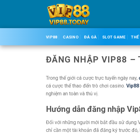
Bỏ
qua
nội
dung
VIP88
CASINO
ĐÁ GÀ
SLOT GAME
THỂ
ĐĂNG NHẬP VIP88 –
Trong thế giới cá cược trực tuyến ngày nay,
cá cược thể thao đến trò chơi casino.
Vip88
nghiệm an toàn và thú vị.
Hướng dẫn đăng nhập Vip
Đối với những người mới bắt đầu sử dụng Vi
chỉ cần một tài khoản đã đăng ký trước đó, k