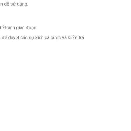
ện dễ sử dụng.
để tránh gián đoạn.
 để duyệt các sự kiện cá cược và kiểm tra