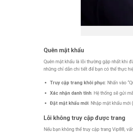
Quên mật khẩu
Quên mật khẩu là lỗi thường gặp nhất khi đ
những chỉ dẫn chi tiết để bạn có thể thực hi
Truy cập trang khôi phục
: Nhấn vào “Q
Xác nhận danh tính
: Hệ thống sẽ gửi m
Đặt mật khẩu mới
: Nhập mật khẩu mới (
Lỗi không truy cập được trang
Nếu bạn không thể truy cập trang Vip88, vấn