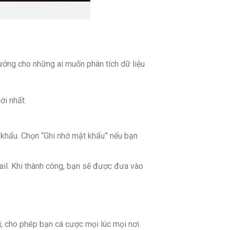
tưởng cho những ai muốn phân tích dữ liệu
ới nhất.
 khẩu. Chọn “Ghi nhớ mật khẩu” nếu bạn
il. Khi thành công, bạn sẽ được đưa vào
i, cho phép bạn cá cược mọi lúc mọi nơi.