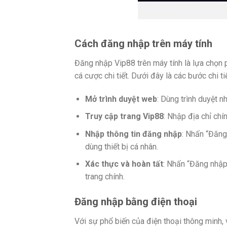
Cách đăng nhập trên máy tính
Đăng nhập Vip88 trên máy tính là lựa chọn 
cá cược chi tiết. Dưới đây là các bước chi ti
Mở trình duyệt web
: Dùng trình duyệt 
Truy cập trang Vip88
: Nhập địa chỉ chí
Nhập thông tin đăng nhập
: Nhấn “Đăng
dùng thiết bị cá nhân.
Xác thực và hoàn tất
: Nhấn “Đăng nhập
trang chính.
Đăng nhập bằng điện thoại
Với sự phổ biến của điện thoại thông minh, 