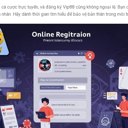
a cá cược trực tuyến, và đăng ký Vip88 cũng không ngoại lệ. Bạn 
cá nhân. Hãy dành thời gian tìm hiểu để bảo vệ bản thân trong môi 