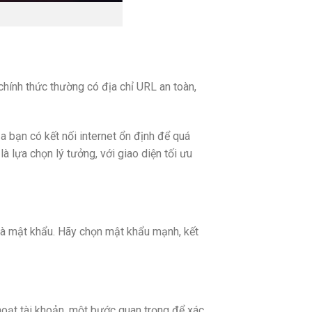
hính thức thường có địa chỉ URL an toàn,
a bạn có kết nối internet ổn định để quá
à lựa chọn lý tưởng, với giao diện tối ưu
 và mật khẩu. Hãy chọn mật khẩu mạnh, kết
hoạt tài khoản, một bước quan trọng để xác