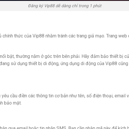
Đăng ký Vip88 dễ dàng chỉ trong 1 phút
ủ chính thức của Vip88 nhằm tránh các trang giả mạo. Trang web c
 nổi bật, thường nằm ở góc trên bên phải. Hãy đảm bảo thiết bị củ
 đang sử dụng thiết bị di động, ứng dụng di động của Vip88 cũng l
 yêu cầu điền các thông tin cơ bản như tên, số điện thoại, email
ính bảo mật.
nhận qua email hoặc tin nhắn SMS. Bạn cần nhập mã này để kích 