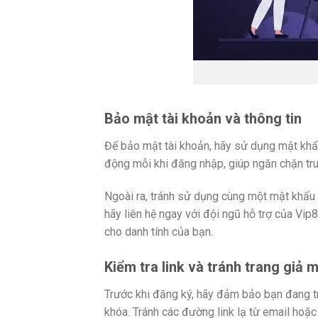
Bảo mật tài khoản và thông tin
Để bảo mật tài khoản, hãy sử dụng mật khẩu 
động mỗi khi đăng nhập, giúp ngăn chặn tru
Ngoài ra, tránh sử dụng cùng một mật khẩu c
hãy liên hệ ngay với đội ngũ hỗ trợ của Vip
cho danh tính của bạn.
Kiểm tra link và tránh trang giả 
Trước khi đăng ký, hãy đảm bảo bạn đang t
khóa. Tránh các đường link lạ từ email hoặ