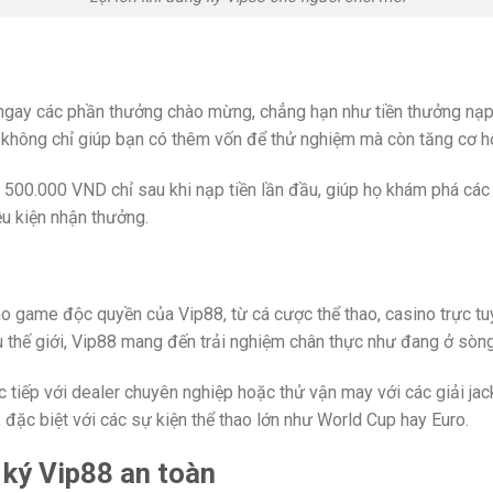
 ngay các phần thưởng chào mừng, chẳng hạn như tiền thưởng nạ
y không chỉ giúp bạn có thêm vốn để thử nghiệm mà còn tăng cơ hộ
500.000 VND chỉ sau khi nạp tiền lần đầu, giúp họ khám phá các t
u kiện nhận thưởng.
 game độc quyền của Vip88, từ cá cược thể thao, casino trực tuyế
 thế giới, Vip88 mang đến trải nghiệm chân thực như đang ở sòn
c tiếp với dealer chuyên nghiệp hoặc thử vận may với các giải ja
, đặc biệt với các sự kiện thể thao lớn như World Cup hay Euro.
 ký Vip88 an toàn