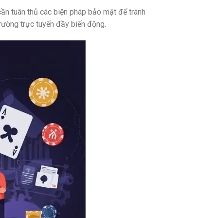
cần tuân thủ các biện pháp bảo mật để tránh
trường trực tuyến đầy biến động.