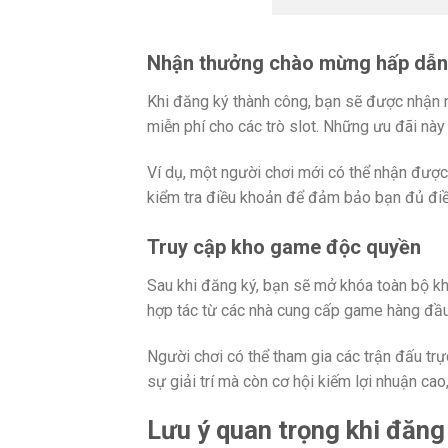
Nhận thưởng chào mừng hấp dẫn
Khi đăng ký thành công, bạn sẽ được nhận
miễn phí cho các trò slot. Những ưu đãi nà
Ví dụ, một người chơi mới có thể nhận được 
kiểm tra điều khoản để đảm bảo bạn đủ điề
Truy cập kho game độc quyền
Sau khi đăng ký, bạn sẽ mở khóa toàn bộ kho
hợp tác từ các nhà cung cấp game hàng đầu
Người chơi có thể tham gia các trận đấu trự
sự giải trí mà còn cơ hội kiếm lợi nhuận cao
Lưu ý quan trọng khi đăng