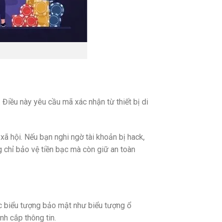
Điều này yêu cầu mã xác nhận từ thiết bị di
xã hội. Nếu bạn nghi ngờ tài khoản bị hack,
g chỉ bảo vệ tiền bạc mà còn giữ an toàn
c biểu tượng bảo mật như biểu tượng ổ
nh cắp thông tin.